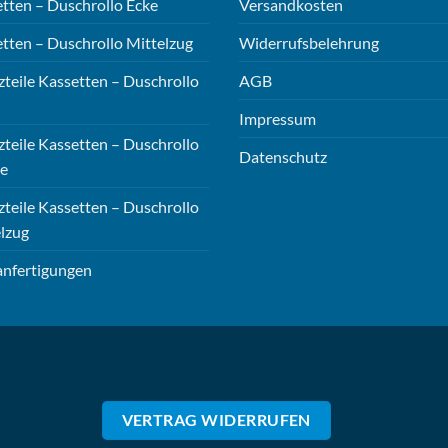
der
tten – Duschrollo Ecke
Versandkosten
Produktseite
tten – Duschrollo Mittelzug
Widerrufsbelehrung
gewählt
werden
zteile Kassetten – Duschrollo
AGB
Impressum
zteile Kassetten – Duschrollo
Datenschutz
e
zteile Kassetten – Duschrollo
lzug
nfertigungen
VERTRAG WIDERRUFEN