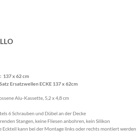
E
LLO
: 137 x 62 cm
 Satz Ersatzwellen ECKE 137 x 62cm
ssene Alu-Kassette, 5,2 x 4,8 cm
tels 6 Schrauben und Dübel an der Decke
örenden Stangen, keine Fliesen anbohren, kein Silikon
e Eckteil kann bei der Montage links oder rechts montiert werden