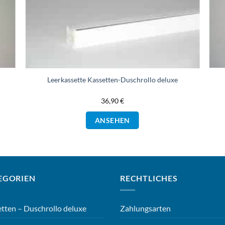
Leerkassette Kassetten-Duschrollo deluxe
36,90
€
Dieses
ANSEHEN
Produkt
weist
mehrere
Varianten
auf.
EGORIEN
RECHTLICHES
Die
Optionen
können
tten – Duschrollo deluxe
Zahlungsarten
auf