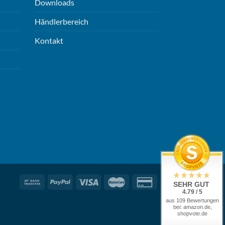
Downloads
Händlerbereich
Kontakt
SEHR GUT
4.79 / 5
aus 109 Bewertungen
bei: amazon.de,
shopvote.de