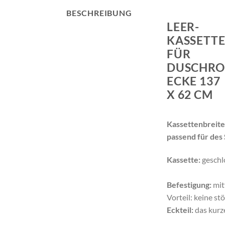
BESCHREIBUNG
LEER-
KASSETT
FÜR
DUSCHRO
ECKE 137
X 62 CM
Kassettenbreite
passend für des
Kassette:
geschlo
Befestigung:
mit
Vorteil: keine st
Eckteil:
das kurz