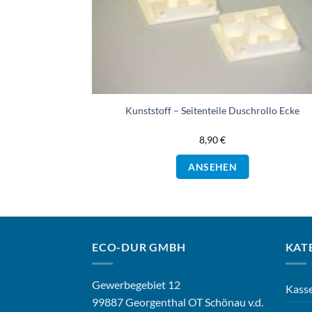
Kunststoff – Seitenteile Duschrollo Ecke
8,90
€
ANSEHEN
ECO-DUR GMBH
KAT
Gewerbegebiet 12
Kasse
99887 Georgenthal OT Schönau v.d.