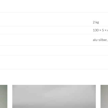
2 kg
130 × 5 ×
E
alu-silber