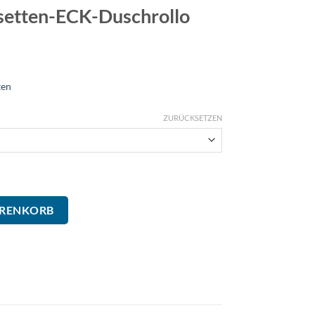
setten-ECK-Duschrollo
ten
ZURÜCKSETZEN
chrollo Menge
ARENKORB