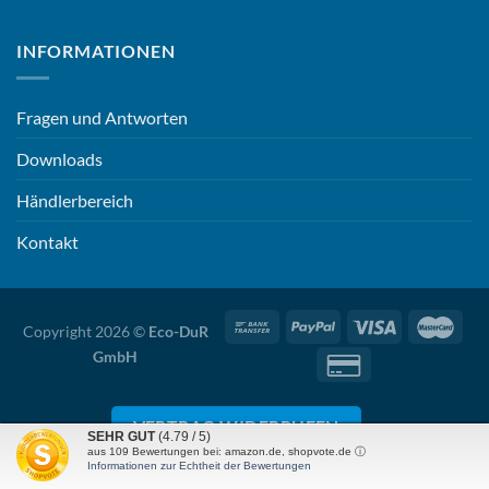
INFORMATIONEN
Fragen und Antworten
Downloads
Händlerbereich
Kontakt
Copyright 2026 ©
Eco-DuR
GmbH
VERTRAG WIDERRUFEN
SEHR GUT
(4.79 / 5)
aus
109
Bewertungen bei: amazon.de, shopvote.de ⓘ
Informationen zur Echtheit der Bewertungen