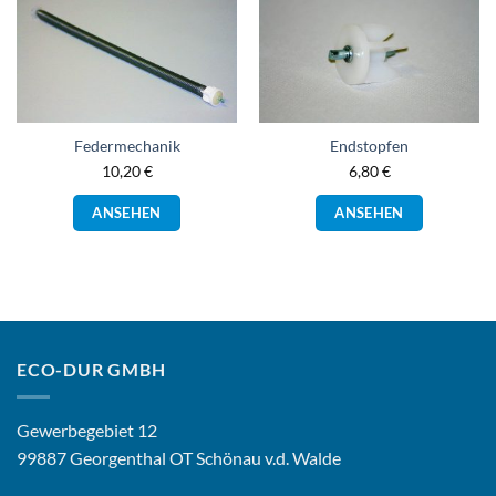
Die
Optionen
können
auf
der
Produktseite
Federmechanik
Endstopfen
gewählt
10,20
€
6,80
€
werden
ANSEHEN
ANSEHEN
ECO-DUR GMBH
Gewerbegebiet 12
99887 Georgenthal OT Schönau v.d. Walde