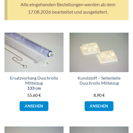
Alle eingehenden Bestellungen werden ab dem
17.08.2026 bearbeitet und ausgeliefert.
Ersatzvorhang Duschrollo
Kunststoff – Seitenteile
Mittelzug
Duschrollo Mittelzug
133 cm
55,60
€
8,90
€
Dieses
ANSEHEN
ANSEHEN
Produkt
weist
mehrere
Varianten
auf.