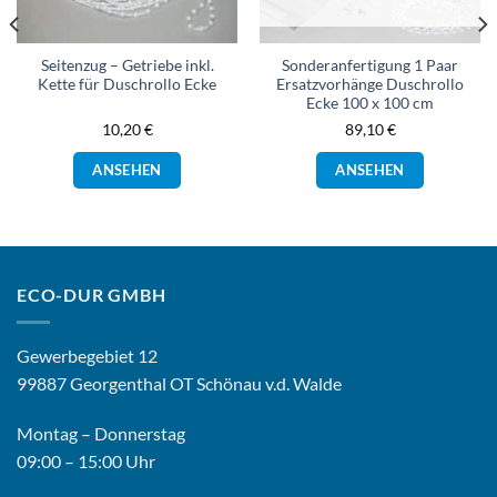
Seitenzug – Getriebe inkl.
Sonderanfertigung 1 Paar
Kette für Duschrollo Ecke
Ersatzvorhänge Duschrollo
Ecke 100 x 100 cm
10,20
€
89,10
€
Dieses
ANSEHEN
ANSEHEN
Produkt
weist
mehrere
Varianten
n
auf.
Die
ECO-DUR GMBH
Optionen
n
können
Gewerbegebiet 12
auf
der
99887 Georgenthal OT Schönau v.d. Walde
Produktsei
eite
gewählt
Montag – Donnerstag
werden
09:00 – 15:00 Uhr