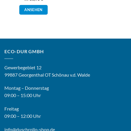
Dieses
ANSEHEN
Produkt
weist
mehrere
Varianten
auf.
Die
Optionen
ECO-DUR GMBH
können
auf
der
Gewerbegebiet 12
Produktseite
99887 Georgenthal OT Schönau v.d. Walde
gewählt
werden
Montag – Donnerstag
09:00 – 15:00 Uhr
Freitag
09:00 – 12:00 Uhr
info@duschrollo-shop.de