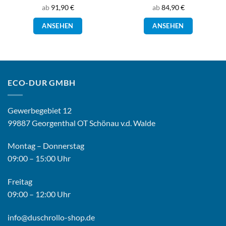
r
ab
91,90
€
ab
84,90
€
Dieses
Dieses
ANSEHEN
ANSEHEN
Produkt
Produkt
weist
weist
mehrere
mehrere
n
Varianten
Varianten
auf.
auf.
Die
Die
ECO-DUR GMBH
n
Optionen
Optionen
können
können
Gewerbegebiet 12
auf
auf
der
der
99887 Georgenthal OT Schönau v.d. Walde
eite
Produktseite
Produktsei
gewählt
gewählt
Montag – Donnerstag
werden
werden
09:00 – 15:00 Uhr
Freitag
09:00 – 12:00 Uhr
info@duschrollo-shop.de