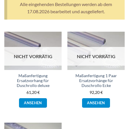
Alle eingehenden Bestellungen werden ab dem
17.08.2026 bearbeitet und ausgeliefert.
NICHT VORRÄTIG
NICHT VORRÄTIG
Maßanfertigung
Maßanfertigung 1 Paar
Ersatzvorhang für
Ersatzvorhänge für
Duschrollo deluxe
Duschrollo Ecke
61,20
€
92,20
€
Dieses
Dieses
ANSEHEN
ANSEHEN
Produkt
Produkt
weist
weist
mehrere
mehrere
Varianten
Varianten
auf.
auf.